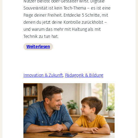
Nutzer bleibst oder Gestalter wirst. Digitale
Souveränität ist kein Tech-Thema – es ist eine
Frage deiner Freiheit. Entdecke 5 Schritte, mit
denen du jetzt deine Kontrolle zurückholst –
und warum das mehr mit Haltung als mit
Technik zu tun hat.
:
Weiterlesen
Digitale
Souveränität
2026:
So
Innovation & Zukunft
, 
Pädagogik & Bildung
behältst
du
die
Kontrolle