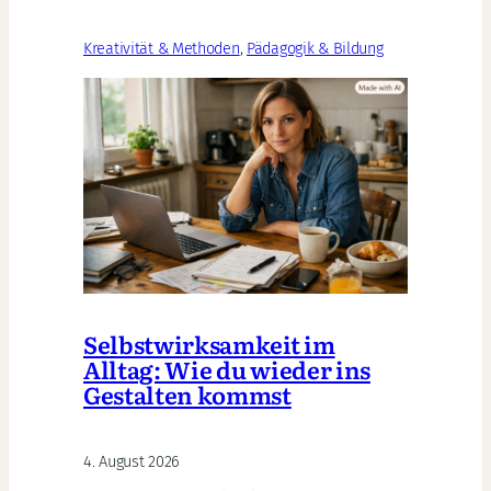
Algorithmus:
Was
Kreativität & Methoden
, 
Pädagogik & Bildung
Kinder
2026
wirklich
brauchen
Selbstwirksamkeit im
Alltag: Wie du wieder ins
Gestalten kommst
4. August 2026