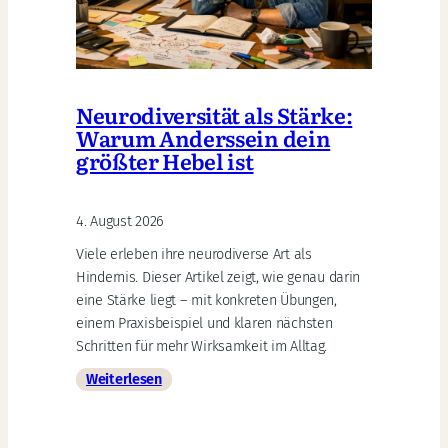
Neurodiversität als Stärke:
Warum Anderssein dein
größter Hebel ist
4. August 2026
Viele erleben ihre neurodiverse Art als
Hindernis. Dieser Artikel zeigt, wie genau darin
eine Stärke liegt – mit konkreten Übungen,
einem Praxisbeispiel und klaren nächsten
Schritten für mehr Wirksamkeit im Alltag.
:
Weiterlesen
Neurodiversität
als
Stärke: